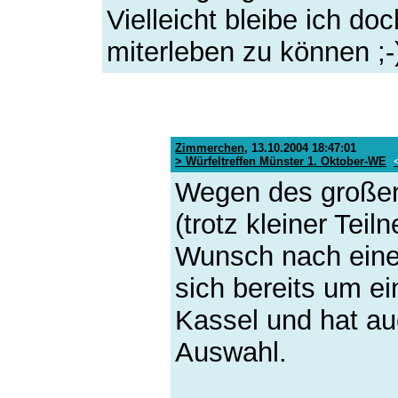
Vielleicht bleibe ich d
miterleben zu können ;-)
Zimmerchen
,
13.10.2004 18:47:01
> Würfeltreffen Münster 1. Oktober-WE
Wegen des großen 
(trotz kleiner Tei
Wunsch nach eine
sich bereits um e
Kassel und hat au
Auswahl.