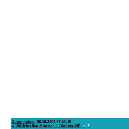
Zimmerchen
,
08.10.2004 07:52:48
> Würfeltreffen Münster 1. Oktober-WE
<
T