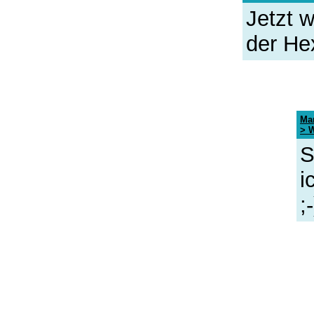
Jetzt 
der Hex
Ma
> W
S
i
;-