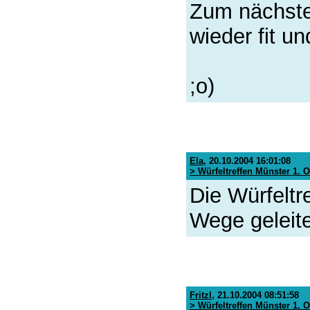
Zum nächsten
wieder fit un
;o)
Ela
,
20.10.2004 16:01:08
> Würfeltreffen Münster 1. 
Die Würfeltr
Wege geleitet
Fritzl
,
21.10.2004 08:51:58
> Würfeltreffen Münster 1. 