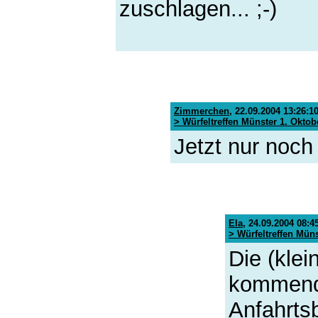
zuschlagen... ;-)
Zimmerchen
,
22.09.2004 13:26:1
> Würfeltreffen Münster 1. Okto
Jetzt nur noch 
Ela
,
24.09.2004 08:4
> Würfeltreffen Mün
Die (klei
kommende
Anfahrts