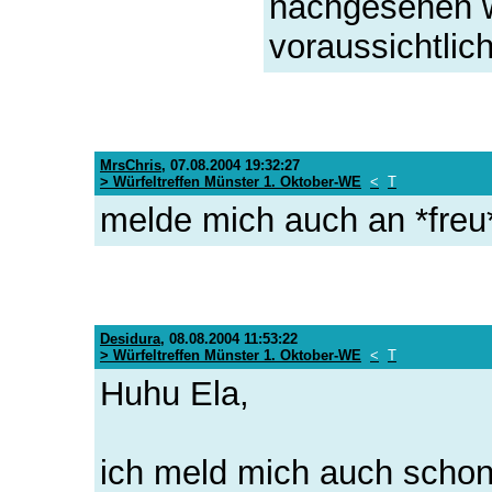
nachgesehen 
voraussichtlich
MrsChris
,
07.08.2004 19:32:27
> Würfeltreffen Münster 1. Oktober-WE
<
T
melde mich auch an *freu
Desidura
,
08.08.2004 11:53:22
> Würfeltreffen Münster 1. Oktober-WE
<
T
Huhu Ela,
ich meld mich auch schon