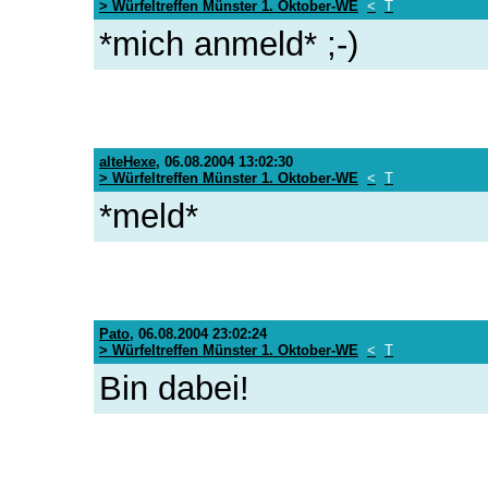
> Würfeltreffen Münster 1. Oktober-WE
<
T
*mich anmeld* ;-)
alteHexe
,
06.08.2004 13:02:30
> Würfeltreffen Münster 1. Oktober-WE
<
T
*meld*
Pato
,
06.08.2004 23:02:24
> Würfeltreffen Münster 1. Oktober-WE
<
T
Bin dabei!