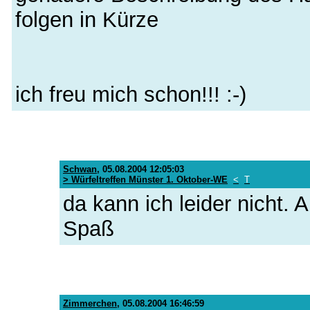
folgen in Kürze
ich freu mich schon!!! :-)
Schwan
,
05.08.2004 12:05:03
> Würfeltreffen Münster 1. Oktober-WE
<
T
da kann ich leider nicht.
Spaß
Zimmerchen
,
05.08.2004 16:46:59