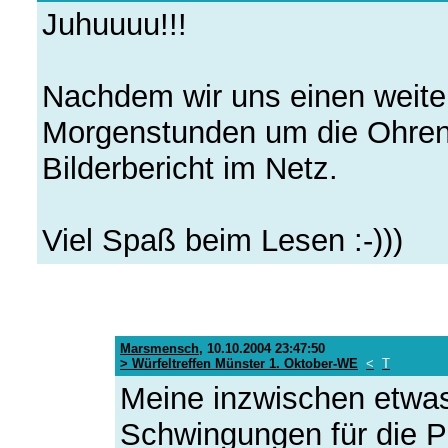
Juhuuuu!!!
Nachdem wir uns einen weite
Morgenstunden um die Ohren 
Bilderbericht im Netz.
Viel Spaß beim Lesen :-)))
Marsmensch
,
10.10.2004 23:47:50
> Würfeltreffen Münster 1. Oktober-WE
<
T
Meine inzwischen etwas 
Schwingungen für die Pl