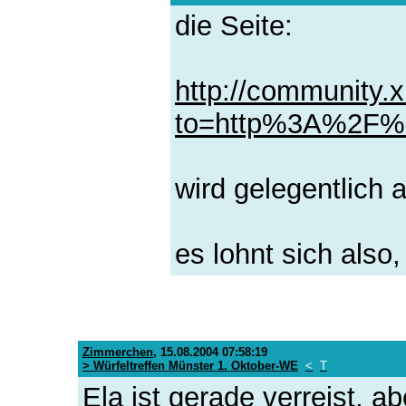
die Seite:
http://community.x
to=http%3A%2F%2F
wird gelegentlich a
es lohnt sich also
Zimmerchen
,
15.08.2004 07:58:19
> Würfeltreffen Münster 1. Oktober-WE
<
T
Ela ist gerade verreist, a