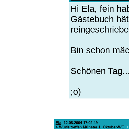
Hi Ela, fein h
Gästebuch hätte
reingeschriebe
Bin schon mäc
Schönen Tag...
;o)
Ela
,
12.08.2004 17:02:49
> Würfeltreffen Münster 1. Oktober-WE
<