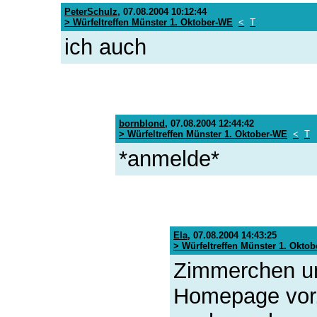
PeterSchulz
,
07.08.2004 10:12:44
> Würfeltreffen Münster 1. Oktober-WE
<
T
ich auch
bornblond
,
07.08.2004 12:44:42
> Würfeltreffen Münster 1. Oktober-WE
<
T
*anmelde*
Ela
,
07.08.2004 14:43:25
> Würfeltreffen Münster 1. Okto
Zimmerchen und
Homepage vor,