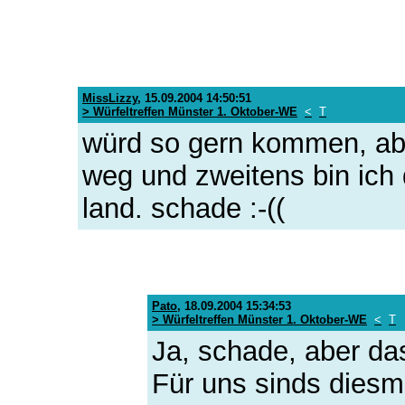
MissLizzy
,
15.09.2004 14:50:51
> Würfeltreffen Münster 1. Oktober-WE
<
T
würd so gern kommen, aber
weg und zweitens bin ich 
land. schade :-((
Pato
,
18.09.2004 15:34:53
> Würfeltreffen Münster 1. Oktober-WE
<
T
Ja, schade, aber das
Für uns sinds diesm