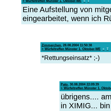
> Würfeltreffen Münster 1. Oktober-WE
<
T
Eine Aufstellung von mitg
eingearbeitet, wenn ich
Zimmerchen
,
28.08.2004 11:50:38
> Würfeltreffen Münster 1. Oktober-WE
<
T
*Rettungseinsatz* ;-)
Pato
,
30.08.2004 22:09:39
> Würfeltreffen Münster 1. Okto
übrigens.... am
in XIMIG... bi