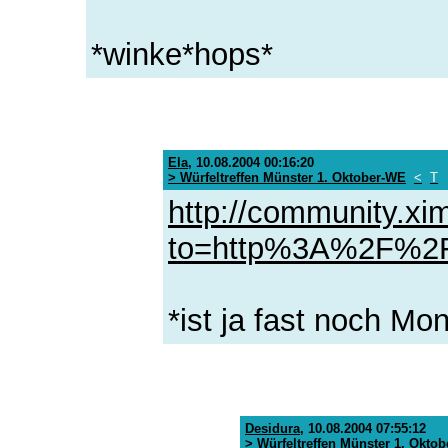
*winke*hops*
Ela
,
10.08.2004 00:16:20
> Würfeltreffen Münster 1. Oktober-WE
<
T
http://community.xim
to=http%3A%2F%2Fd
*ist ja fast noch Mon
Desidura
,
10.08.2004 07:55:12
> Würfeltreffen Münster 1. Okto