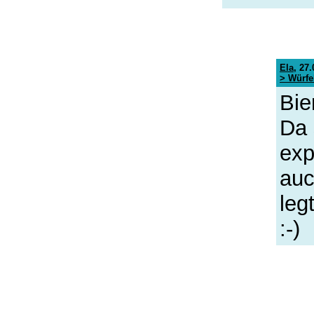
Ela
,
27.
> Würfe
Bie
Da 
exp
auc
leg
:-)