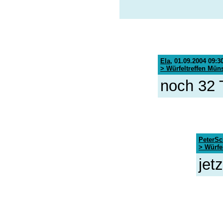
Ela
,
01.09.2004 09:3
> Würfeltreffen Mün
noch 32 T
PeterSc
> Würfe
jet