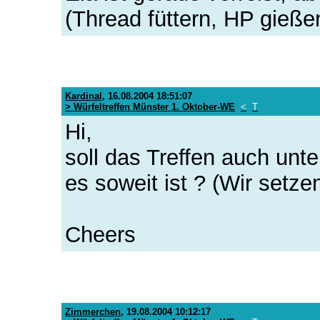
(Thread füttern, HP gießen,
Kardinal
,
16.08.2004 18:51:07
> Würfeltreffen Münster 1. Oktober-WE
<
T
Hi,
soll das Treffen auch unt
es soweit ist ? (Wir setze
Cheers
Zimmerchen
,
19.08.2004 10:12:17