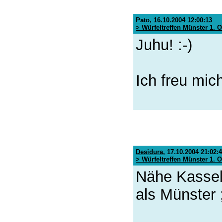
Pato
,
16.10.2004 12:00:13
> Würfeltreffen Münster 1. 
Juhu! :-)
Ich freu mic
Desidura
,
17.10.2004 21:02:
> Würfeltreffen Münster 1. 
Nähe Kassel
als Münster ;